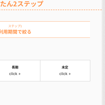
たん2ステップ
ステップ1
利用期間で絞る
長期
未定
click »
click »