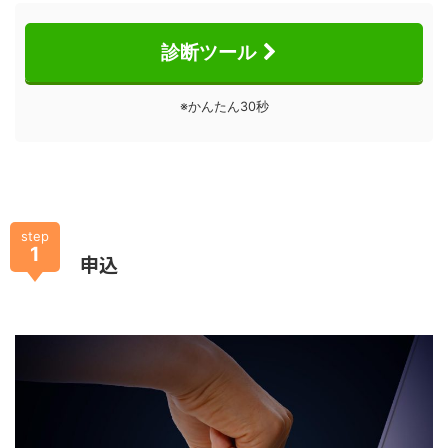
診断ツール
※かんたん30秒
step
1
申込