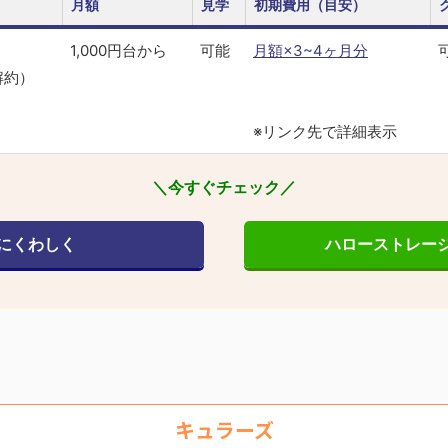
月額
見学
初期費用（目安）
1,000円台から
可能
月額×3~4ヶ月分
解約）
※リンク先で詳細表示
＼今すぐチェック／
にくわしく
ハローストレー
キュラーズ