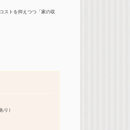
、コストを抑えつつ「家の収
。
あり）