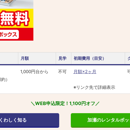
月額
見学
初期費用（目安）
1,000円台から
不可
月額×2ヶ月
解約）
※リンク先で詳細表示
＼WEB申込限定！1,100円オフ／
くわしく知る
加瀬のレンタルボッ